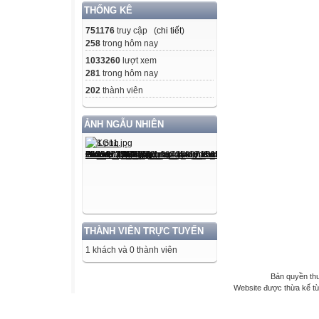
THỐNG KÊ
751176
truy cập (
chi tiết
)
258
trong hôm nay
1033260
lượt xem
281
trong hôm nay
202
thành viên
ẢNH NGẪU NHIÊN
THÀNH VIÊN TRỰC TUYẾN
1 khách và 0 thành viên
Bản quyền th
Website được thừa kế t