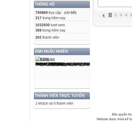
THỐNG KÊ
750869
truy cập (
chi tiết
)
1
2
3
4
317
trong hôm nay
1032930
lượt xem
368
trong hôm nay
202
thành viên
ẢNH NGẪU NHIÊN
THÀNH VIÊN TRỰC TUYẾN
1 khách và 0 thành viên
Bản quyền th
Website được thừa kế t