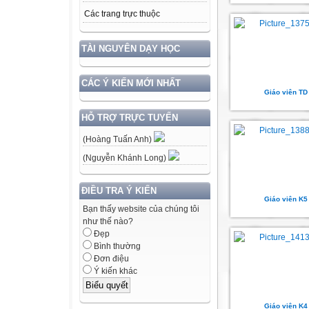
Các trang trực thuộc
TÀI NGUYÊN DẠY HỌC
CÁC Ý KIẾN MỚI NHẤT
Giáo viên TD
HỖ TRỢ TRỰC TUYẾN
(Hoàng Tuấn Anh)
(Nguyễn Khánh Long)
ĐIỀU TRA Ý KIẾN
Giáo viên K5
Bạn thấy website của chúng tôi
như thế nào?
Đẹp
Bình thường
Đơn điệu
Ý kiến khác
Giáo viên K4