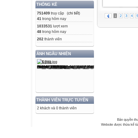
THỐNG KÊ
751409
truy cập (
chi tiết
)
1
2
3
4
41
trong hôm nay
1033531
lượt xem
48
trong hôm nay
202
thành viên
ẢNH NGẪU NHIÊN
THÀNH VIÊN TRỰC TUYẾN
2 khách và 0 thành viên
Bản quyền th
Website được thừa kế t