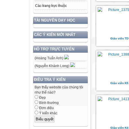
Các trang trực thuộc
TÀI NGUYÊN DẠY HỌC
CÁC Ý KIẾN MỚI NHẤT
Giáo viên TD
HỖ TRỢ TRỰC TUYẾN
(Hoàng Tuấn Anh)
(Nguyễn Khánh Long)
ĐIỀU TRA Ý KIẾN
Giáo viên K5
Bạn thấy website của chúng tôi
như thế nào?
Đẹp
Bình thường
Đơn điệu
Ý kiến khác
Giáo viên K4