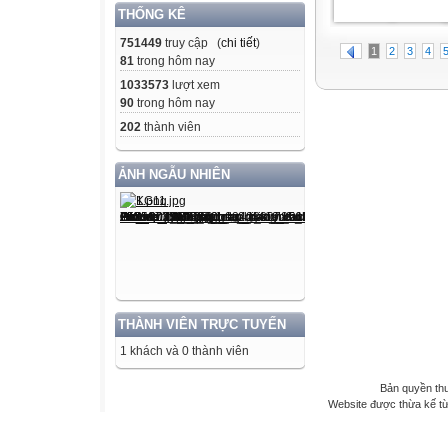
THỐNG KÊ
751449
truy cập (
chi tiết
)
1
2
3
4
81
trong hôm nay
1033573
lượt xem
90
trong hôm nay
202
thành viên
ẢNH NGẪU NHIÊN
THÀNH VIÊN TRỰC TUYẾN
1 khách và 0 thành viên
Bản quyền th
Website được thừa kế t