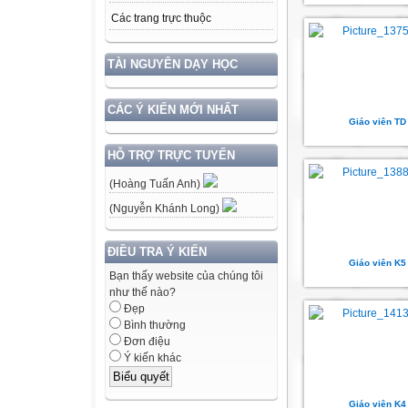
Các trang trực thuộc
TÀI NGUYÊN DẠY HỌC
CÁC Ý KIẾN MỚI NHẤT
Giáo viên TD
HỖ TRỢ TRỰC TUYẾN
(Hoàng Tuấn Anh)
(Nguyễn Khánh Long)
ĐIỀU TRA Ý KIẾN
Giáo viên K5
Bạn thấy website của chúng tôi
như thế nào?
Đẹp
Bình thường
Đơn điệu
Ý kiến khác
Giáo viên K4