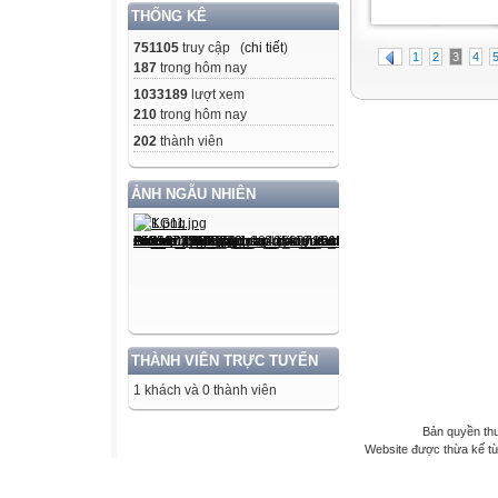
THỐNG KÊ
751105
truy cập (
chi tiết
)
1
2
3
4
187
trong hôm nay
1033189
lượt xem
210
trong hôm nay
202
thành viên
ẢNH NGẪU NHIÊN
THÀNH VIÊN TRỰC TUYẾN
1 khách và 0 thành viên
Bản quyền th
Website được thừa kế t