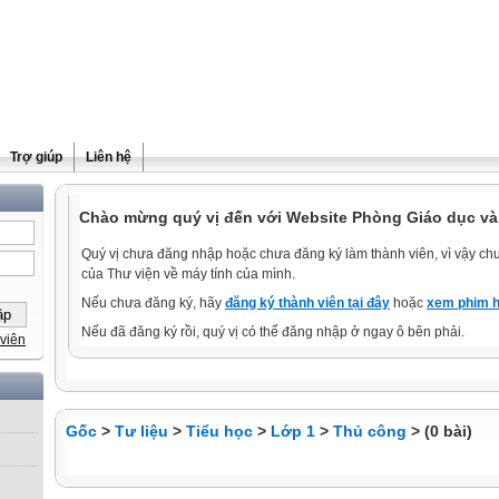
Trợ giúp
Liên hệ
Chào mừng quý vị đến với Website Phòng Giáo dục và
Quý vị chưa đăng nhập hoặc chưa đăng ký làm thành viên, vì vậy chưa
của Thư viện về máy tính của mình.
Nếu chưa đăng ký, hãy
đăng ký thành viên tại đây
hoặc
xem phim h
Nếu đã đăng ký rồi, quý vị có thể đăng nhập ở ngay ô bên phải.
viên
Gốc
>
Tư liệu
>
Tiểu học
>
Lớp 1
>
Thủ công
> (0 bài)