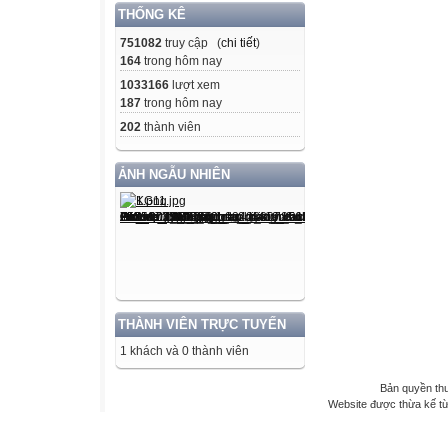
THỐNG KÊ
751082
truy cập (
chi tiết
)
164
trong hôm nay
1033166
lượt xem
187
trong hôm nay
202
thành viên
ẢNH NGẪU NHIÊN
THÀNH VIÊN TRỰC TUYẾN
1 khách và 0 thành viên
Bản quyền th
Website được thừa kế t