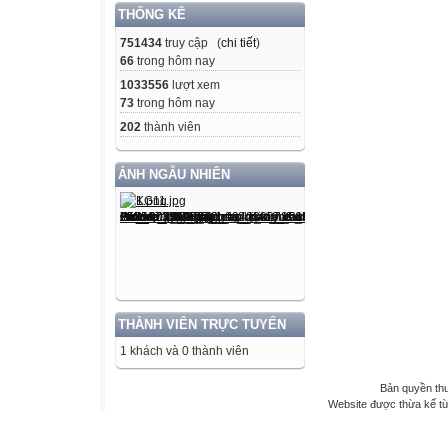
THỐNG KÊ
751434
truy cập (
chi tiết
)
66
trong hôm nay
1033556
lượt xem
73
trong hôm nay
202
thành viên
ẢNH NGẪU NHIÊN
THÀNH VIÊN TRỰC TUYẾN
1 khách và 0 thành viên
Bản quyền th
Website được thừa kế t