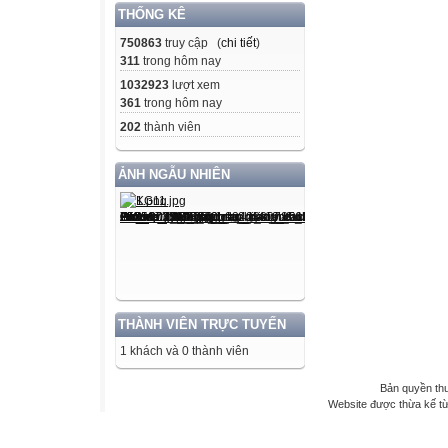
THỐNG KÊ
750863
truy cập (
chi tiết
)
311
trong hôm nay
1032923
lượt xem
361
trong hôm nay
202
thành viên
ẢNH NGẪU NHIÊN
THÀNH VIÊN TRỰC TUYẾN
1 khách và 0 thành viên
Bản quyền th
Website được thừa kế t