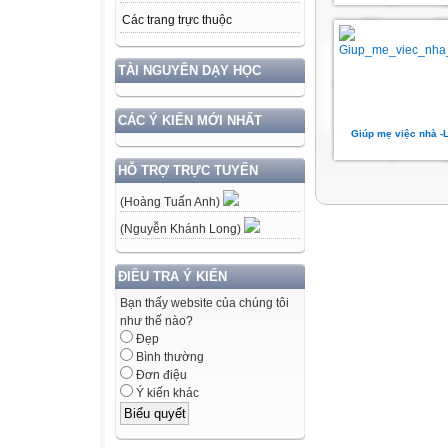
Các trang trực thuộc
TÀI NGUYÊN DẠY HỌC
CÁC Ý KIẾN MỚI NHẤT
Giúp mẹ việc nhà -
HỖ TRỢ TRỰC TUYẾN
(Hoàng Tuấn Anh)
(Nguyễn Khánh Long)
ĐIỀU TRA Ý KIẾN
Bạn thấy website của chúng tôi
như thế nào?
Đẹp
Bình thường
Đơn điệu
Ý kiến khác