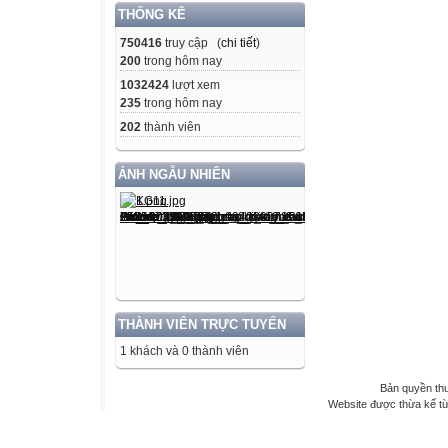
THỐNG KÊ
750416
truy cập (
chi tiết
)
200
trong hôm nay
1032424
lượt xem
235
trong hôm nay
202
thành viên
ẢNH NGẪU NHIÊN
THÀNH VIÊN TRỰC TUYẾN
1 khách và 0 thành viên
Bản quyền th
Website được thừa kế t