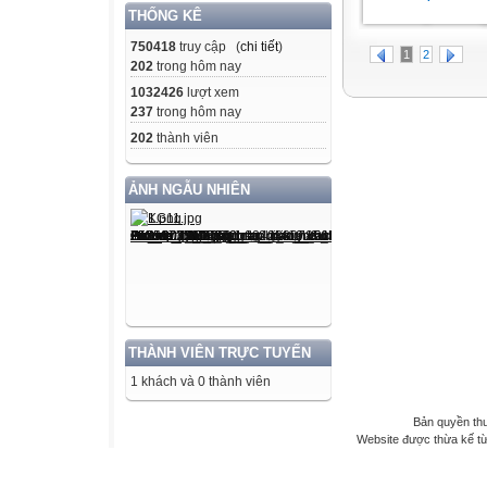
THỐNG KÊ
750418
truy cập (
chi tiết
)
1
2
202
trong hôm nay
1032426
lượt xem
237
trong hôm nay
202
thành viên
ẢNH NGẪU NHIÊN
THÀNH VIÊN TRỰC TUYẾN
1 khách và 0 thành viên
Bản quyền th
Website được thừa kế t