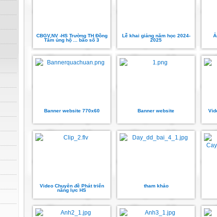
CBGV,NV -HS Trường TH Đồng
Lễ khai giảng năm học 2024-
Ả
Tâm ủng hộ ... bão số 3
2025
Banner website 770x60
Banner website
Vid
Video Chuyên đề Phát triển
tham khảo
năng lực HS