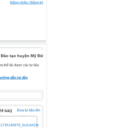
Đăng nhập / Đăng ký
 Đào tạo huyện Mỹ Đức.
 thể tải được các tư liệu
ướng dẫn tại đây
24 bài)
Đưa tư liệu lên