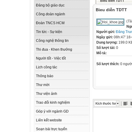
Bieu diễn TDTT
Đảng bộ giáo dục
Bieu diễn TDTT
Công đoàn ngành
(
Tà
Đoàn TNCS HCM
Ng
Người gửi:
Đăng Tru
Tin tức - Sự kiện
Ngày gửi:
08h:47' 18
Công nghệ thông tin
Dung lượng:
199.0 K
Số lượt tải:
0
Thi đua - Khen thưởng
Mô tả:
Người tốt - Việc tốt
Số lượt thích:
0 ngườ
Lịch công tác
Thông báo
Thư mời
Thư viện ảnh
Trao đổi kinh nghiệm
Kích thước font
Góp ý với ngành GD
Liên kết website
Soạn bài trực tuyến