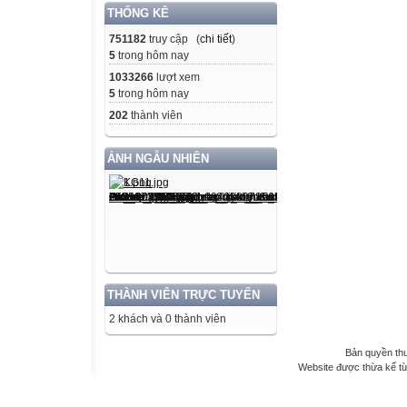
THỐNG KÊ
751182
truy cập (
chi tiết
)
5
trong hôm nay
1033266
lượt xem
5
trong hôm nay
202
thành viên
ẢNH NGẪU NHIÊN
THÀNH VIÊN TRỰC TUYẾN
2 khách và 0 thành viên
Bản quyền th
Website được thừa kế t