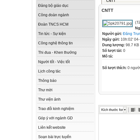
CNTT
Đảng bộ giáo dục
CNTT
Công đoàn ngành
(
Tà
Đoàn TNCS HCM
Ng
Người gửi:
Đăng Tru
Tin tức - Sự kiện
Ngày gửi:
10h:02' 04
Công nghệ thông tin
Dung lượng:
98.7 KB
Số lượt tải:
0
Thi đua - Khen thưởng
Mô tả:
Người tốt - Việc tốt
Số lượt thích:
0 ngườ
Lịch công tác
Thông báo
Thư mời
Thư viện ảnh
Trao đổi kinh nghiệm
Kích thước font
Góp ý với ngành GD
Liên kết website
Soạn bài trực tuyến