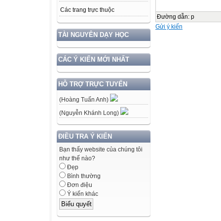
Các trang trực thuộc
Đường dẫn
:
p
Gửi ý kiến
TÀI NGUYÊN DẠY HỌC
CÁC Ý KIẾN MỚI NHẤT
HỖ TRỢ TRỰC TUYẾN
(Hoàng Tuấn Anh)
(Nguyễn Khánh Long)
ĐIỀU TRA Ý KIẾN
Bạn thấy website của chúng tôi
như thế nào?
Đẹp
Bình thường
Đơn điệu
Ý kiến khác