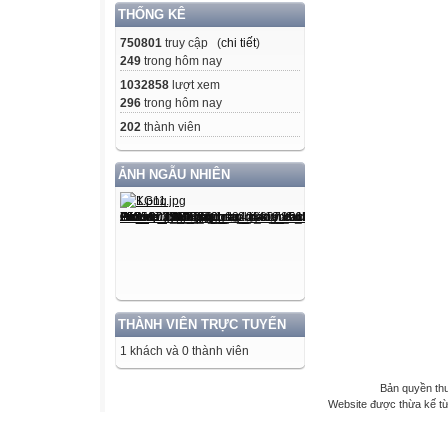
THỐNG KÊ
750801
truy cập (
chi tiết
)
249
trong hôm nay
1032858
lượt xem
296
trong hôm nay
202
thành viên
ẢNH NGẪU NHIÊN
THÀNH VIÊN TRỰC TUYẾN
1 khách và 0 thành viên
Bản quyền th
Website được thừa kế t