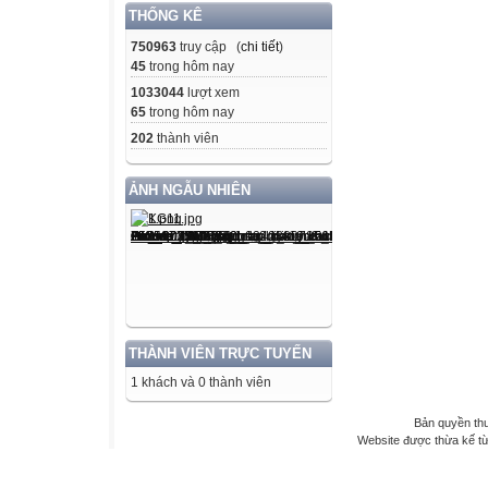
THỐNG KÊ
750963
truy cập (
chi tiết
)
45
trong hôm nay
1033044
lượt xem
65
trong hôm nay
202
thành viên
ẢNH NGẪU NHIÊN
THÀNH VIÊN TRỰC TUYẾN
1 khách và 0 thành viên
Bản quyền th
Website được thừa kế t