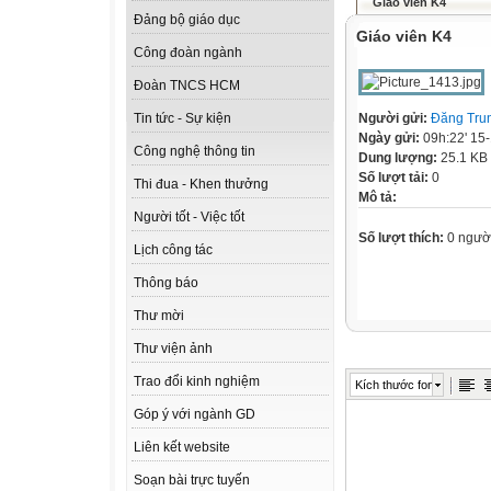
Giáo viên K4
Đảng bộ giáo dục
Giáo viên K4
Công đoàn ngành
Đoàn TNCS HCM
Người gửi:
Đăng Tru
Tin tức - Sự kiện
Ngày gửi:
09h:22' 15
Công nghệ thông tin
Dung lượng:
25.1 KB
Số lượt tải:
0
Thi đua - Khen thưởng
Mô tả:
Người tốt - Việc tốt
Số lượt thích:
0 ngườ
Lịch công tác
Thông báo
Thư mời
Thư viện ảnh
Trao đổi kinh nghiệm
Kích thước font
Góp ý với ngành GD
Liên kết website
Soạn bài trực tuyến