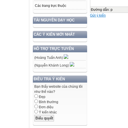
Các trang trực thuộc
Đường dẫn
:
p
Gửi ý kiến
TÀI NGUYÊN DẠY HỌC
CÁC Ý KIẾN MỚI NHẤT
HỖ TRỢ TRỰC TUYẾN
(Hoàng Tuấn Anh)
(Nguyễn Khánh Long)
ĐIỀU TRA Ý KIẾN
Bạn thấy website của chúng tôi
như thế nào?
Đẹp
Bình thường
Đơn điệu
Ý kiến khác