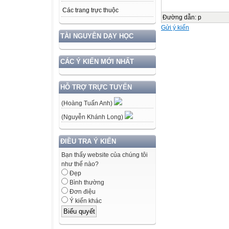
Các trang trực thuộc
Đường dẫn
:
p
Gửi ý kiến
TÀI NGUYÊN DẠY HỌC
CÁC Ý KIẾN MỚI NHẤT
HỖ TRỢ TRỰC TUYẾN
(Hoàng Tuấn Anh)
(Nguyễn Khánh Long)
ĐIỀU TRA Ý KIẾN
Bạn thấy website của chúng tôi
như thế nào?
Đẹp
Bình thường
Đơn điệu
Ý kiến khác