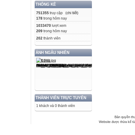
THỐNG KÊ
751355
truy cập (
chi tiết
)
178
trong hôm nay
1033470
lượt xem
209
trong hôm nay
202
thành viên
ẢNH NGẪU NHIÊN
THÀNH VIÊN TRỰC TUYẾN
1 khách và 0 thành viên
Bản quyền th
Website được thừa kế t