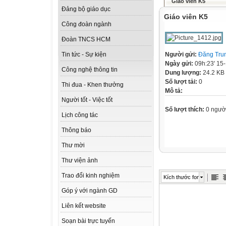
Giáo viên K5
Đảng bộ giáo dục
Giáo viên K5
Công đoàn ngành
Đoàn TNCS HCM
Người gửi:
Đăng Tru
Tin tức - Sự kiện
Ngày gửi:
09h:23' 15
Công nghệ thông tin
Dung lượng:
24.2 KB
Số lượt tải:
0
Thi đua - Khen thưởng
Mô tả:
Người tốt - Việc tốt
Số lượt thích:
0 ngườ
Lịch công tác
Thông báo
Thư mời
Thư viện ảnh
Trao đổi kinh nghiệm
Kích thước font
Góp ý với ngành GD
Liên kết website
Soạn bài trực tuyến