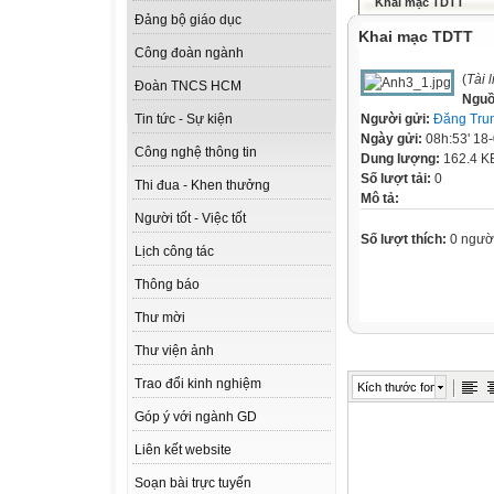
Khai mạc TDTT
Đảng bộ giáo dục
Khai mạc TDTT
Công đoàn ngành
(
Tài 
Đoàn TNCS HCM
Nguồ
Người gửi:
Đăng Tru
Tin tức - Sự kiện
Ngày gửi:
08h:53' 18
Công nghệ thông tin
Dung lượng:
162.4 K
Số lượt tải:
0
Thi đua - Khen thưởng
Mô tả:
Người tốt - Việc tốt
Số lượt thích:
0 ngườ
Lịch công tác
Thông báo
Thư mời
Thư viện ảnh
Trao đổi kinh nghiệm
Kích thước font
Góp ý với ngành GD
Liên kết website
Soạn bài trực tuyến