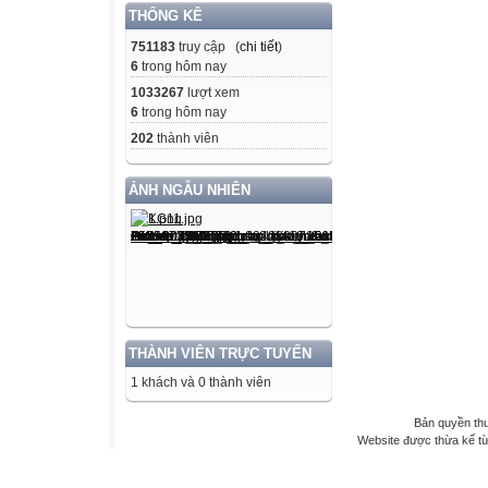
THỐNG KÊ
751183
truy cập (
chi tiết
)
6
trong hôm nay
1033267
lượt xem
6
trong hôm nay
202
thành viên
ẢNH NGẪU NHIÊN
THÀNH VIÊN TRỰC TUYẾN
1 khách và 0 thành viên
Bản quyền th
Website được thừa kế t