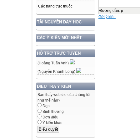
Các trang trực thuộc
Đường dẫn
:
p
Gửi ý kiến
TÀI NGUYÊN DẠY HỌC
CÁC Ý KIẾN MỚI NHẤT
HỖ TRỢ TRỰC TUYẾN
(Hoàng Tuấn Anh)
(Nguyễn Khánh Long)
ĐIỀU TRA Ý KIẾN
Bạn thấy website của chúng tôi
như thế nào?
Đẹp
Bình thường
Đơn điệu
Ý kiến khác