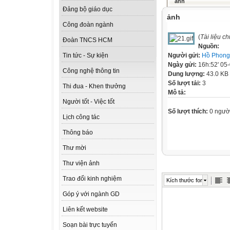
ảnh
Đảng bộ giáo dục
ảnh
Công đoàn ngành
(
Tài liệu c
Đoàn TNCS HCM
Nguồn:
Người gửi:
Hồ Phong
Tin tức - Sự kiện
Ngày gửi:
16h:52' 05
Công nghệ thông tin
Dung lượng:
43.0 KB
Số lượt tải:
3
Thi đua - Khen thưởng
Mô tả:
Người tốt - Việc tốt
Số lượt thích:
0 ngườ
Lịch công tác
Thông báo
Thư mời
Thư viện ảnh
Trao đổi kinh nghiệm
Kích thước font
Góp ý với ngành GD
Liên kết website
Soạn bài trực tuyến