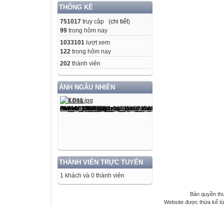
THỐNG KÊ
751017
truy cập (
chi tiết
)
99
trong hôm nay
1033101
lượt xem
122
trong hôm nay
202
thành viên
ẢNH NGẪU NHIÊN
THÀNH VIÊN TRỰC TUYẾN
1 khách và 0 thành viên
Bản quyền th
Website được thừa kế t