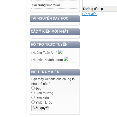
Các trang trực thuộc
Đường dẫn
:
p
Gửi ý kiến
TÀI NGUYÊN DẠY HỌC
CÁC Ý KIẾN MỚI NHẤT
HỖ TRỢ TRỰC TUYẾN
(Hoàng Tuấn Anh)
(Nguyễn Khánh Long)
ĐIỀU TRA Ý KIẾN
Bạn thấy website của chúng tôi
như thế nào?
Đẹp
Bình thường
Đơn điệu
Ý kiến khác