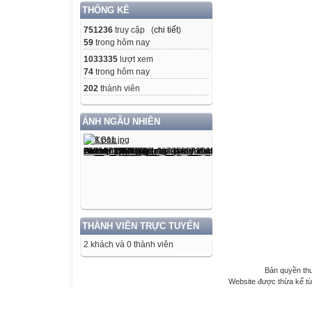
THỐNG KÊ
751236
truy cập (
chi tiết
)
59
trong hôm nay
1033335
lượt xem
74
trong hôm nay
202
thành viên
ẢNH NGẪU NHIÊN
THÀNH VIÊN TRỰC TUYẾN
2 khách và 0 thành viên
Bản quyền th
Website được thừa kế t