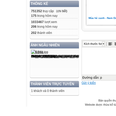
THỐNG KÊ
751352
truy cập (
chi tiết
)
175
trong hôm nay
Mùa hè xanh - Nam D
1033467
lượt xem
206
trong hôm nay
202
thành viên
Kích thước font
ẢNH NGẪU NHIÊN
Đường dẫn
:
p
Gửi ý kiến
THÀNH VIÊN TRỰC TUYẾN
1 khách và 0 thành viên
Bản quyền th
Website được thừa kế t