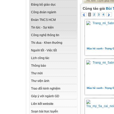
Hs Ánh Tuyết giúp mẹ
Đảng bộ giáo dục
Cùng tác giả
Bùi 
Công đoàn ngành
1
2
3
4
Đoàn TNCS HCM
Tin tức - Sự kiện
Công nghệ thông tin
Thi đua - Khen thưởng
Mùa hè xanh - Trọng 
Người tốt - Việc tốt
Lịch công tác
Thông báo
Thư mời
Thư viện ảnh
Mùa hè xanh - Trọng 
Trao đổi kinh nghiệm
Góp ý với ngành GD
Liên kết website
Soạn bài trực tuyến