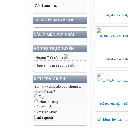
Các trang trực thuộc
Mẹ đưa bé đi d
TÀI NGUYÊN DẠY HỌC
CÁC Ý KIẾN MỚI NHẤT
HỖ TRỢ TRỰC TUYẾN
(Hoàng Tuấn Anh)
Mẹ đưa bé đi d
(Nguyễn Khánh Long)
ĐIỀU TRA Ý KIẾN
Bạn thấy website của chúng tôi
như thế nào?
Đẹp
Bình thường
Nhổ tóc cho bà - Thù
5C
Đơn điệu
Ý kiến khác