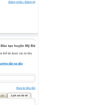
Đăng nhập / Đăng ký
 Đào tạo huyện Mỹ Đức.
 thể tải được các tư liệu
ướng dẫn tại đây
Đưa tư liệu lên
 giả
Lịch sử tải về