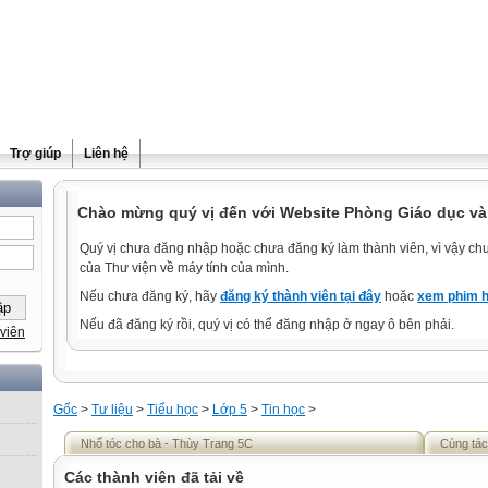
Trợ giúp
Liên hệ
Chào mừng quý vị đến với Website Phòng Giáo dục và
Quý vị chưa đăng nhập hoặc chưa đăng ký làm thành viên, vì vậy chưa
của Thư viện về máy tính của mình.
Nếu chưa đăng ký, hãy
đăng ký thành viên tại đây
hoặc
xem phim h
Nếu đã đăng ký rồi, quý vị có thể đăng nhập ở ngay ô bên phải.
viên
Gốc
>
Tư liệu
>
Tiểu học
>
Lớp 5
>
Tin học
>
Nhổ tóc cho bà - Thùy Trang 5C
Cùng tác
Các thành viên đã tải về