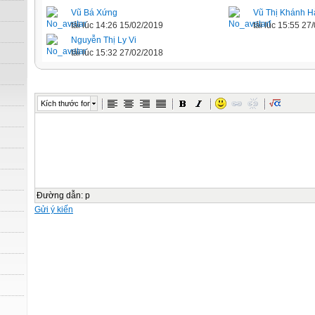
Vũ Bá Xứng
Vũ Thị Khánh H
tải lúc 14:26 15/02/2019
tải lúc 15:55 27
Nguyễn Thị Ly Vi
tải lúc 15:32 27/02/2018
Kích thước font
Đường dẫn
:
p
Gửi ý kiến