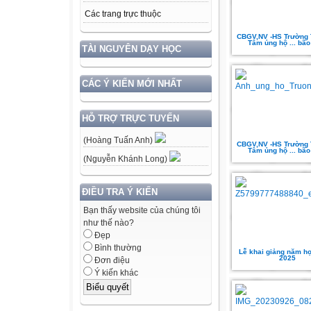
Các trang trực thuộc
CBGV,NV -HS Trường 
Tâm ủng hộ ... bão
TÀI NGUYÊN DẠY HỌC
CÁC Ý KIẾN MỚI NHẤT
HỖ TRỢ TRỰC TUYẾN
(Hoàng Tuấn Anh)
CBGV,NV -HS Trường 
Tâm ủng hộ ... bão
(Nguyễn Khánh Long)
ĐIỀU TRA Ý KIẾN
Bạn thấy website của chúng tôi
như thế nào?
Đẹp
Bình thường
Lễ khai giảng năm họ
2025
Đơn điệu
Ý kiến khác