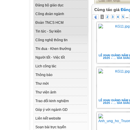
Giáo viên Nhạc
Đảng bộ giáo dục
Cùng tác giả
Đăng
Công đoàn ngành
...
1
2
3
4
5
Đoàn TNCS HCM
Tin tức - Sự kiện
Công nghệ thông tin
Thi đua - Khen thưởng
LỄ KHAI GIẢNG NĂM 
Người tốt - Việc tốt
2025 – ... GIA GIÁ
Lịch công tác
Thông báo
Thư mời
Thư viện ảnh
LỄ KHAI GIẢNG NĂM 
Trao đổi kinh nghiệm
2025 – ... GIA GIÁ
Góp ý với ngành GD
Liên kết website
Soạn bài trực tuyến