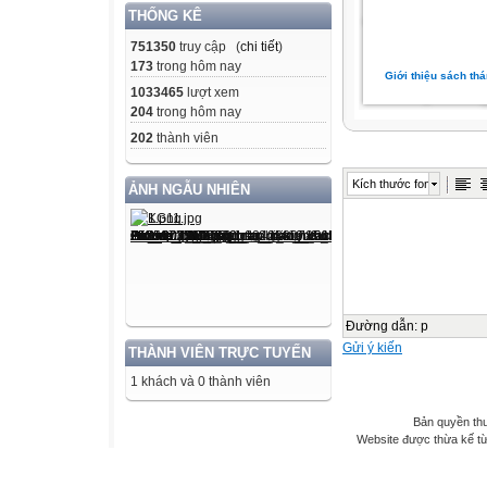
THỐNG KÊ
751350
truy cập (
chi tiết
)
173
trong hôm nay
Giới thiệu sách th
1033465
lượt xem
204
trong hôm nay
202
thành viên
Kích thước font
ẢNH NGẪU NHIÊN
Đường dẫn
:
p
Gửi ý kiến
THÀNH VIÊN TRỰC TUYẾN
1 khách và 0 thành viên
Bản quyền th
Website được thừa kế t