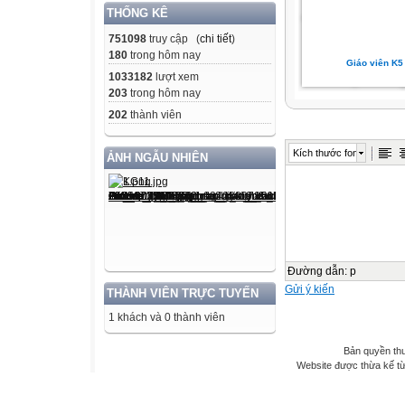
THỐNG KÊ
751098
truy cập (
chi tiết
)
180
trong hôm nay
Giáo viên K5
1033182
lượt xem
203
trong hôm nay
202
thành viên
Kích thước font
ẢNH NGẪU NHIÊN
Đường dẫn
:
p
Gửi ý kiến
THÀNH VIÊN TRỰC TUYẾN
1 khách và 0 thành viên
Bản quyền th
Website được thừa kế t