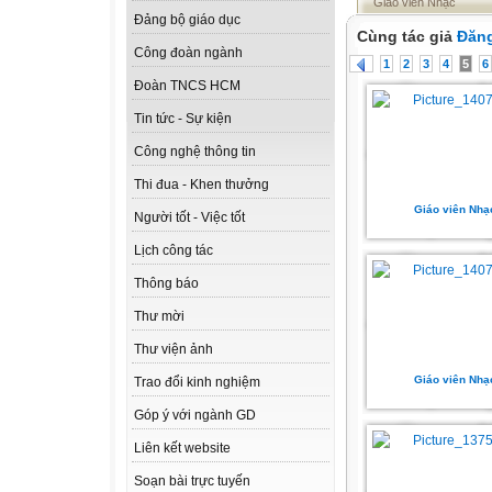
Giáo viên Nhạc
Đảng bộ giáo dục
Cùng tác giả
Đăng
Công đoàn ngành
1
2
3
4
5
6
Đoàn TNCS HCM
Tin tức - Sự kiện
Công nghệ thông tin
Thi đua - Khen thưởng
Giáo viên Nhạ
Người tốt - Việc tốt
Lịch công tác
Thông báo
Thư mời
Thư viện ảnh
Giáo viên Nhạ
Trao đổi kinh nghiệm
Góp ý với ngành GD
Liên kết website
Soạn bài trực tuyến