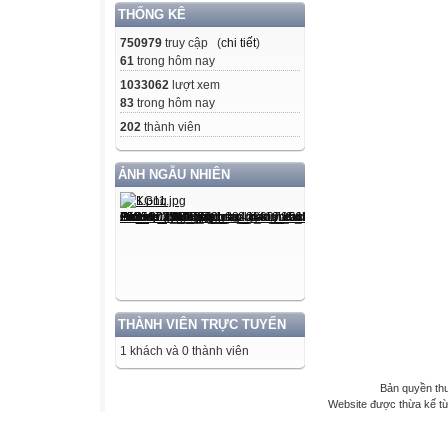
THỐNG KÊ
750979
truy cập (
chi tiết
)
61
trong hôm nay
1033062
lượt xem
83
trong hôm nay
202
thành viên
ẢNH NGẪU NHIÊN
THÀNH VIÊN TRỰC TUYẾN
1 khách và 0 thành viên
Bản quyền th
Website được thừa kế t