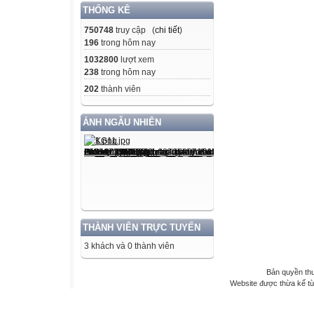
THỐNG KÊ
750748
truy cập (
chi tiết
)
196
trong hôm nay
1032800
lượt xem
238
trong hôm nay
202
thành viên
ẢNH NGẪU NHIÊN
THÀNH VIÊN TRỰC TUYẾN
3 khách và 0 thành viên
Bản quyền th
Website được thừa kế t