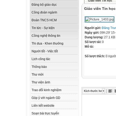
Giáo viên Tin học
Đảng bộ giáo dục
Giáo viên Tin học
Công đoàn ngành
Đoàn TNCS HCM
Người gửi:
Đăng Tru
Tin tức - Sự kiện
Ngày gửi:
09h:29' 15
Công nghệ thông tin
Dung lượng:
27.1 KB
Số lượt tải:
0
Thi đua - Khen thưởng
Mô tả:
Người tốt - Việc tốt
Số lượt thích:
0 ngườ
Lịch công tác
Thông báo
Thư mời
Thư viện ảnh
Trao đổi kinh nghiệm
Kích thước font
Góp ý với ngành GD
Liên kết website
Soạn bài trực tuyến