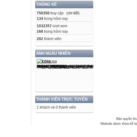
THỐNG KÊ
750350
truy cập (
chi tiết
)
134
trong hôm nay
1032357
lượt xem
168
trong hôm nay
202
thành viên
ẢNH NGẪU NHIÊN
THÀNH VIÊN TRỰC TUYẾN
1 khách và 0 thành viên
Bản quyền th
Website được thừa kế t