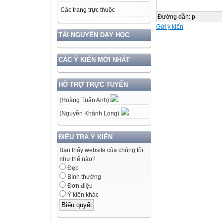
Các trang trực thuộc
Đường dẫn
:
p
Gửi ý kiến
TÀI NGUYÊN DẠY HỌC
CÁC Ý KIẾN MỚI NHẤT
HỖ TRỢ TRỰC TUYẾN
(Hoàng Tuấn Anh)
(Nguyễn Khánh Long)
ĐIỀU TRA Ý KIẾN
Bạn thấy website của chúng tôi
như thế nào?
Đẹp
Bình thường
Đơn điệu
Ý kiến khác