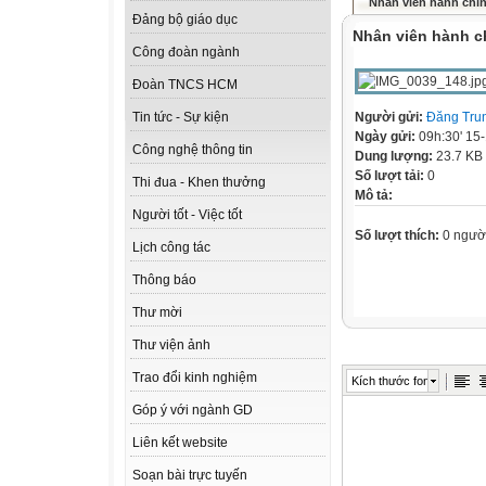
Nhân viên hành chí
Đảng bộ giáo dục
Nhân viên hành c
Công đoàn ngành
Đoàn TNCS HCM
Người gửi:
Đăng Tru
Tin tức - Sự kiện
Ngày gửi:
09h:30' 15
Công nghệ thông tin
Dung lượng:
23.7 KB
Số lượt tải:
0
Thi đua - Khen thưởng
Mô tả:
Người tốt - Việc tốt
Số lượt thích:
0 ngườ
Lịch công tác
Thông báo
Thư mời
Thư viện ảnh
Trao đổi kinh nghiệm
Kích thước font
Góp ý với ngành GD
Liên kết website
Soạn bài trực tuyến