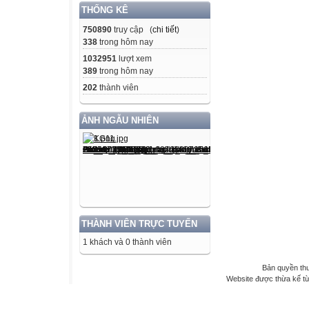
THỐNG KÊ
750890
truy cập (
chi tiết
)
338
trong hôm nay
1032951
lượt xem
389
trong hôm nay
202
thành viên
ẢNH NGẪU NHIÊN
THÀNH VIÊN TRỰC TUYẾN
1 khách và 0 thành viên
Bản quyền th
Website được thừa kế t