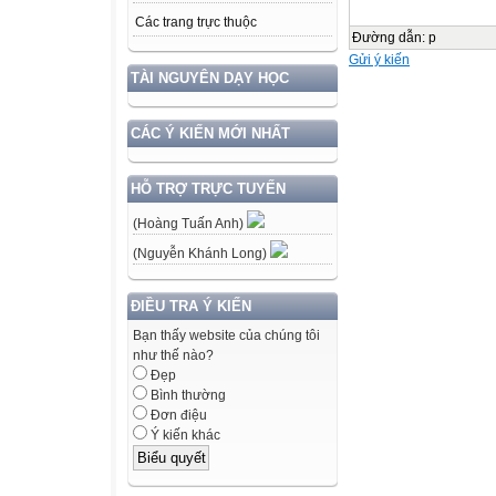
Các trang trực thuộc
Đường dẫn
:
p
Gửi ý kiến
TÀI NGUYÊN DẠY HỌC
CÁC Ý KIẾN MỚI NHẤT
HỖ TRỢ TRỰC TUYẾN
(Hoàng Tuấn Anh)
(Nguyễn Khánh Long)
ĐIỀU TRA Ý KIẾN
Bạn thấy website của chúng tôi
như thế nào?
Đẹp
Bình thường
Đơn điệu
Ý kiến khác