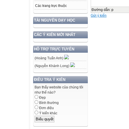
Các trang trực thuộc
Đường dẫn
:
p
Gửi ý kiến
TÀI NGUYÊN DẠY HỌC
CÁC Ý KIẾN MỚI NHẤT
HỖ TRỢ TRỰC TUYẾN
(Hoàng Tuấn Anh)
(Nguyễn Khánh Long)
ĐIỀU TRA Ý KIẾN
Bạn thấy website của chúng tôi
như thế nào?
Đẹp
Bình thường
Đơn điệu
Ý kiến khác