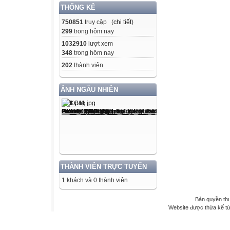
THỐNG KÊ
750851
truy cập (
chi tiết
)
299
trong hôm nay
1032910
lượt xem
348
trong hôm nay
202
thành viên
ẢNH NGẪU NHIÊN
THÀNH VIÊN TRỰC TUYẾN
1 khách và 0 thành viên
Bản quyền th
Website được thừa kế t