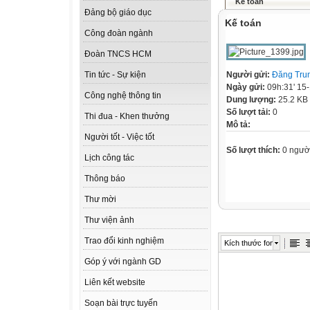
Kế toán
Đảng bộ giáo dục
Kế toán
Công đoàn ngành
Đoàn TNCS HCM
Người gửi:
Đăng Tru
Tin tức - Sự kiện
Ngày gửi:
09h:31' 15
Công nghệ thông tin
Dung lượng:
25.2 KB
Số lượt tải:
0
Thi đua - Khen thưởng
Mô tả:
Người tốt - Việc tốt
Số lượt thích:
0 ngườ
Lịch công tác
Thông báo
Thư mời
Thư viện ảnh
Trao đổi kinh nghiệm
Kích thước font
Góp ý với ngành GD
Liên kết website
Soạn bài trực tuyến