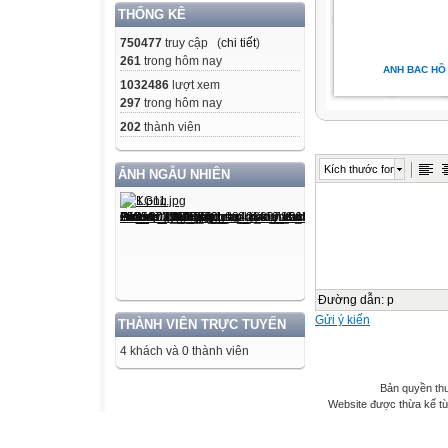
THỐNG KÊ
750477
truy cập (
chi tiết
)
261
trong hôm nay
ANH BAC HỒ
1032486
lượt xem
297
trong hôm nay
202
thành viên
Kích thước font
ẢNH NGẪU NHIÊN
Đường dẫn
:
p
Gửi ý kiến
THÀNH VIÊN TRỰC TUYẾN
4 khách và 0 thành viên
Bản quyền th
Website được thừa kế t