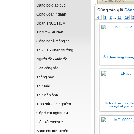
Y tế học đường
Đảng bộ giáo dục
Cùng tác giả
Đăng
Công đoàn ngành
...
1
2
18
19
2
Đoàn TNCS HCM
Tin tức - Sự kiện
Công nghệ thông tin
Thi đua - Khen thưởng
Ảnh trao bằng trườn
Người tốt - Việc tốt
Lịch công tác
Thông báo
Thư mời
Thư viện ảnh
hinh anh to chuc li
Trao đổi kinh nghiệm
tieng hat giao v
Góp ý với ngành GD
Liên kết website
Soạn bài trực tuyến