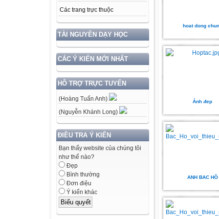
Các trang trực thuộc
hoat dong chu
TÀI NGUYÊN DẠY HỌC
CÁC Ý KIẾN MỚI NHẤT
HỖ TRỢ TRỰC TUYẾN
(Hoàng Tuấn Anh)
Ảnh đep
(Nguyễn Khánh Long)
ĐIỀU TRA Ý KIẾN
Bạn thấy website của chúng tôi
như thế nào?
Đẹp
Bình thường
ANH BAC HỒ
Đơn điệu
Ý kiến khác