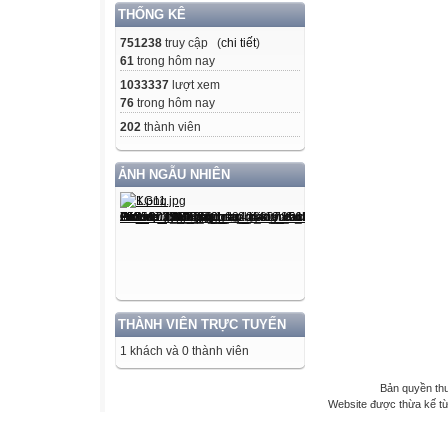
THỐNG KÊ
751238
truy cập (
chi tiết
)
61
trong hôm nay
1033337
lượt xem
76
trong hôm nay
202
thành viên
ẢNH NGẪU NHIÊN
THÀNH VIÊN TRỰC TUYẾN
1 khách và 0 thành viên
Bản quyền th
Website được thừa kế t