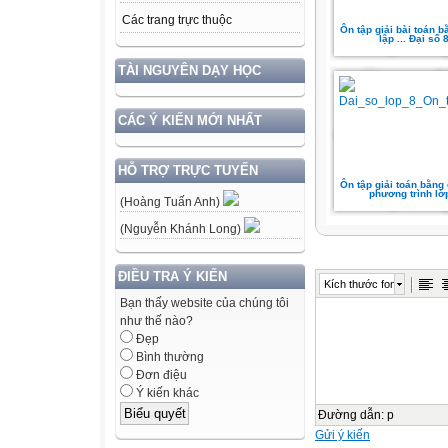
Các trang trực thuộc
Ôn tập giải bài toán 
lập ... Đại số 
TÀI NGUYÊN DẠY HỌC
CÁC Ý KIẾN MỚI NHẤT
HỖ TRỢ TRỰC TUYẾN
Ôn tập giải toán bằng
phương trình lớ
(Hoàng Tuấn Anh)
(Nguyễn Khánh Long)
ĐIỀU TRA Ý KIẾN
Kích thước font
Bạn thấy website của chúng tôi
như thế nào?
Đẹp
Bình thường
Đơn điệu
Ý kiến khác
Đường dẫn
:
p
Gửi ý kiến