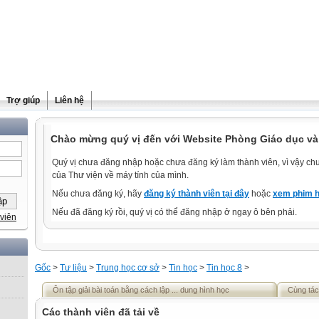
Trợ giúp
Liên hệ
Chào mừng quý vị đến với Website Phòng Giáo dục và
Quý vị chưa đăng nhập hoặc chưa đăng ký làm thành viên, vì vậy chưa
của Thư viện về máy tính của mình.
Nếu chưa đăng ký, hãy
đăng ký thành viên tại đây
hoặc
xem phim h
Nếu đã đăng ký rồi, quý vị có thể đăng nhập ở ngay ô bên phải.
viên
Gốc
>
Tư liệu
>
Trung học cơ sở
>
Tin học
>
Tin học 8
>
Ôn tập giải bài toán bằng cách lập ... dung hình học
Cùng tác
Các thành viên đã tải về