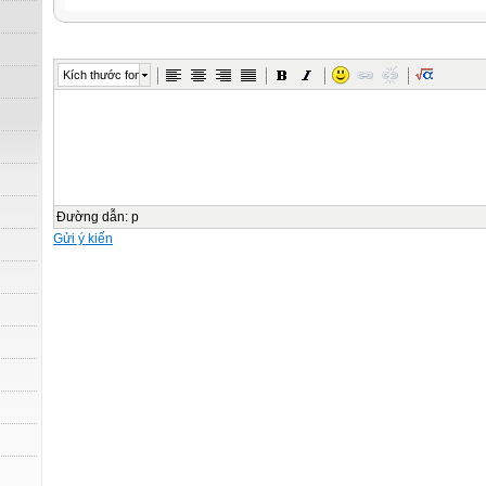
Kích thước font
Đường dẫn
:
p
Gửi ý kiến