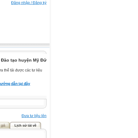
Đăng nhập / Đăng ký
 Đào tạo huyện Mỹ Đức.
 thể tải được các tư liệu
ướng dẫn tại đây
Đưa tư liệu lên
 giả
Lịch sử tải về