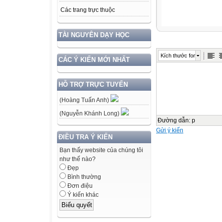
Các trang trực thuộc
TÀI NGUYÊN DẠY HỌC
Kích thước font
CÁC Ý KIẾN MỚI NHẤT
HỖ TRỢ TRỰC TUYẾN
(Hoàng Tuấn Anh)
(Nguyễn Khánh Long)
Đường dẫn
:
p
Gửi ý kiến
ĐIỀU TRA Ý KIẾN
Bạn thấy website của chúng tôi
như thế nào?
Đẹp
Bình thường
Đơn điệu
Ý kiến khác