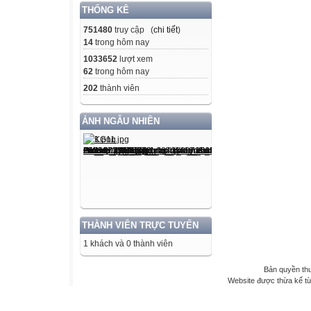
THỐNG KÊ
751480
truy cập (
chi tiết
)
14
trong hôm nay
1033652
lượt xem
62
trong hôm nay
202
thành viên
ẢNH NGẪU NHIÊN
THÀNH VIÊN TRỰC TUYẾN
1 khách và 0 thành viên
Bản quyền th
Website được thừa kế t