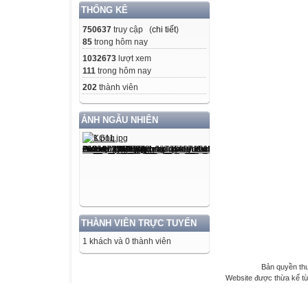
THỐNG KÊ
750637
truy cập (
chi tiết
)
85
trong hôm nay
1032673
lượt xem
111
trong hôm nay
202
thành viên
ẢNH NGẪU NHIÊN
THÀNH VIÊN TRỰC TUYẾN
1 khách và 0 thành viên
Bản quyền th
Website được thừa kế t