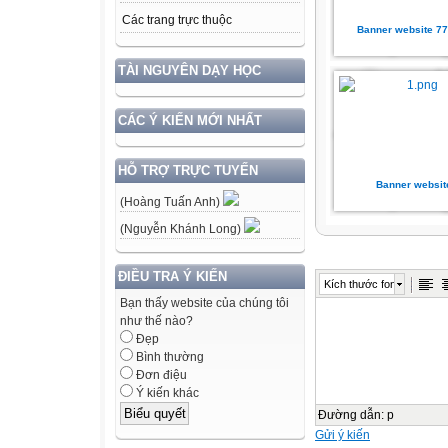
Các trang trực thuộc
Banner website 7
TÀI NGUYÊN DẠY HỌC
CÁC Ý KIẾN MỚI NHẤT
HỖ TRỢ TRỰC TUYẾN
Banner websit
(Hoàng Tuấn Anh)
(Nguyễn Khánh Long)
ĐIỀU TRA Ý KIẾN
Kích thước font
Bạn thấy website của chúng tôi
như thế nào?
Đẹp
Bình thường
Đơn điệu
Ý kiến khác
Đường dẫn
:
p
Gửi ý kiến