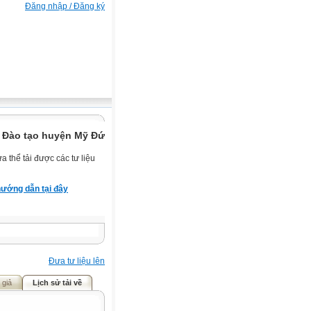
Đăng nhập / Đăng ký
 Đào tạo huyện Mỹ Đức.
 thể tải được các tư liệu
ướng dẫn tại đây
Đưa tư liệu lên
 giả
Lịch sử tải về