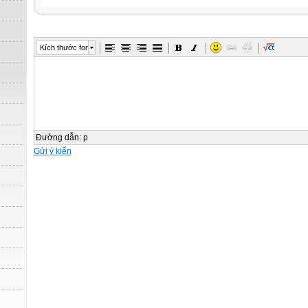
Kích thước font
Đường dẫn
:
p
Gửi ý kiến