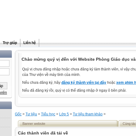
Trợ giúp
Liên hệ
Chào mừng quý vị đến với Website Phòng Giáo dục và
Quý vị chưa đăng nhập hoặc chưa đăng ký làm thành viên, vì vậy chưa
của Thư viện về máy tính của mình.
Nếu chưa đăng ký, hãy
đăng ký thành viên tại đây
hoặc
xem phim h
Nếu đã đăng ký rồi, quý vị có thể đăng nhập ở ngay ô bên phải.
viên
Gốc
>
Tư liệu
>
Tiểu học
>
Lớp 5
>
Tư liệu tham khảo
>
Banner website
Cùng tác
Các thành viên đã tải về