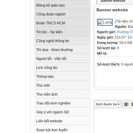
Banner website
Đảng bộ giáo dục
Banner website
Công đoàn ngành
(
Tài liệu c
Đoàn TNCS HCM
Nguồn:
Bù
Người gửi:
Trường Ti
Tin tức - Sự kiện
Ngày gửi:
21h:07' 15
Công nghệ thông tin
Dung lượng:
56.0 KB
Số lượt tải:
0
Thi đua - Khen thưởng
Mô tả:
Người tốt - Việc tốt
Số lượt thích:
0 ngườ
Lịch công tác
Thông báo
Thư mời
Thư viện ảnh
Trao đổi kinh nghiệm
Kích thước font
Góp ý với ngành GD
Liên kết website
Soạn bài trực tuyến