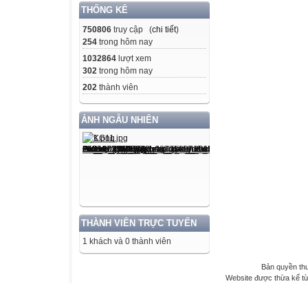
THỐNG KÊ
750806
truy cập (
chi tiết
)
254
trong hôm nay
1032864
lượt xem
302
trong hôm nay
202
thành viên
ẢNH NGẪU NHIÊN
THÀNH VIÊN TRỰC TUYẾN
1 khách và 0 thành viên
Bản quyền th
Website được thừa kế t