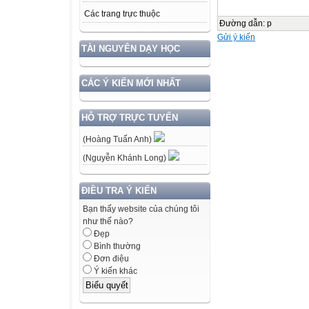
Các trang trực thuộc
Đường dẫn
:
p
Gửi ý kiến
TÀI NGUYÊN DẠY HỌC
CÁC Ý KIẾN MỚI NHẤT
HỖ TRỢ TRỰC TUYẾN
(Hoàng Tuấn Anh)
(Nguyễn Khánh Long)
ĐIỀU TRA Ý KIẾN
Bạn thấy website của chúng tôi
như thế nào?
Đẹp
Bình thường
Đơn điệu
Ý kiến khác