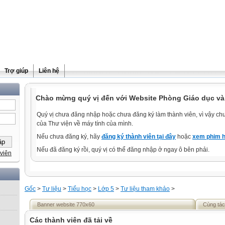
Trợ giúp
Liên hệ
Chào mừng quý vị đến với Website Phòng Giáo dục và
Quý vị chưa đăng nhập hoặc chưa đăng ký làm thành viên, vì vậy chưa
của Thư viện về máy tính của mình.
Nếu chưa đăng ký, hãy
đăng ký thành viên tại đây
hoặc
xem phim h
Nếu đã đăng ký rồi, quý vị có thể đăng nhập ở ngay ô bên phải.
viên
Gốc
>
Tư liệu
>
Tiểu học
>
Lớp 5
>
Tư liệu tham khảo
>
Banner website 770x60
Cùng tác
Các thành viên đã tải về