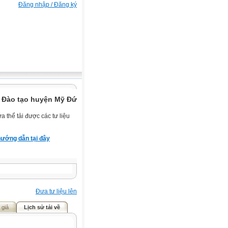
Đăng nhập / Đăng ký
 Đào tạo huyện Mỹ Đức.
 thể tải được các tư liệu
ướng dẫn tại đây
Đưa tư liệu lên
 giả
Lịch sử tải về