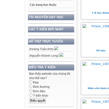
Các trang trực thuộc
Y tế học đườn
TÀI NGUYÊN DẠY HỌC
CÁC Ý KIẾN MỚI NHẤT
HỖ TRỢ TRỰC TUYẾN
(Hoàng Tuấn Anh)
Kế toán
(Nguyễn Khánh Long)
ĐIỀU TRA Ý KIẾN
Bạn thấy website của chúng tôi
như thế nào?
Đẹp
Bình thường
Nhân viên hành c
Đơn điệu
Ý kiến khác