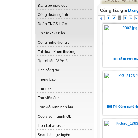
CBGV,NV -HS Trường 
Đảng bộ giáo dục
Cùng tác giả
Đăng
Công đoàn ngành
1
2
3
4
5
6
Đoàn TNCS HCM
Tin tức - Sự kiện
Công nghệ thông tin
Thi đua - Khen thưởng
Hội sách trực tu
Người tốt - Việc tốt
Lịch công tác
Thông báo
Thư mời
Thư viện ảnh
Hội Thi Công nghệ th
Trao đổi kinh nghiệm
Góp ý với ngành GD
Liên kết website
Soạn bài trực tuyến