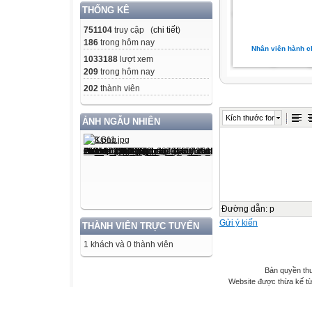
THỐNG KÊ
751104
truy cập (
chi tiết
)
186
trong hôm nay
Nhân viên hành c
1033188
lượt xem
209
trong hôm nay
202
thành viên
Kích thước font
ẢNH NGẪU NHIÊN
Đường dẫn
:
p
Gửi ý kiến
THÀNH VIÊN TRỰC TUYẾN
1 khách và 0 thành viên
Bản quyền th
Website được thừa kế t