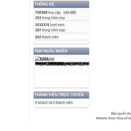
THỐNG KÊ
750369
truy cập (
chi tiết
)
153
trong hôm nay
1032376
lượt xem
187
trong hôm nay
202
thành viên
ẢNH NGẪU NHIÊN
THÀNH VIÊN TRỰC TUYẾN
6 khách và 0 thành viên
Bản quyền th
Website được thừa kế t