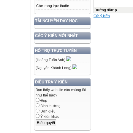
Các trang trực thuộc
Đường dẫn
:
p
Gửi ý kiến
TÀI NGUYÊN DẠY HỌC
CÁC Ý KIẾN MỚI NHẤT
HỖ TRỢ TRỰC TUYẾN
(Hoàng Tuấn Anh)
(Nguyễn Khánh Long)
ĐIỀU TRA Ý KIẾN
Bạn thấy website của chúng tôi
như thế nào?
Đẹp
Bình thường
Đơn điệu
Ý kiến khác