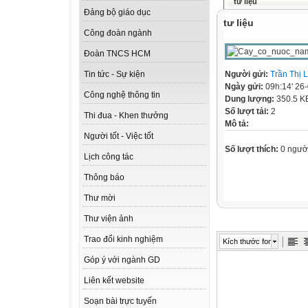
tư liệu
Đảng bộ giáo dục
tư liệu
Công đoàn ngành
Đoàn TNCS HCM
Người gửi:
Trần Thị 
Tin tức - Sự kiện
Ngày gửi:
09h:14' 26
Công nghệ thông tin
Dung lượng:
350.5 K
Số lượt tải:
2
Thi đua - Khen thưởng
Mô tả:
Người tốt - Việc tốt
Số lượt thích:
0 ngườ
Lịch công tác
Thông báo
Thư mời
Thư viện ảnh
Trao đổi kinh nghiệm
Kích thước font
Góp ý với ngành GD
Liên kết website
Soạn bài trực tuyến