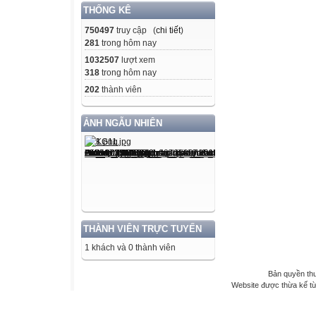
THỐNG KÊ
750497
truy cập (
chi tiết
)
281
trong hôm nay
1032507
lượt xem
318
trong hôm nay
202
thành viên
ẢNH NGẪU NHIÊN
THÀNH VIÊN TRỰC TUYẾN
1 khách và 0 thành viên
Bản quyền th
Website được thừa kế t