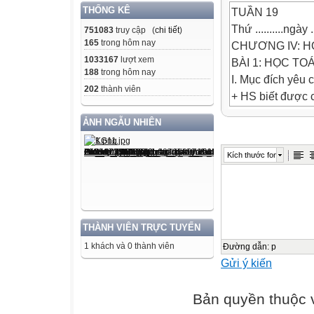
THỐNG KÊ
TUẦN 19
Thứ ..........ngày 
751083
truy cập (
chi tiết
)
165
trong hôm nay
CHƯƠNG IV: H
1033167
lượt xem
BÀI 1: HỌC TO
188
trong hôm nay
I. Mục đích yêu 
202
thành viên
+ HS biết được 
4. Có thể tự khở
ẢNH NGẪU NHIÊN
+ Học sinh hiểu 
hiện đúng theo 
Kích thước font
+ Thông qua phầ
của phần mềm má
đó có việc học c
II. Chuẩn bị:
THÀNH VIÊN TRỰC TUYẾN
- Giáo viên: Giáo
1 khách và 0 thành viên
- Phương tiện d
Đường dẫn
:
p
Gửi ý kiến
- Học sinh: Vở gh
III. Các hoạt độ
Bản quyền thuộc
Hoạt động của 