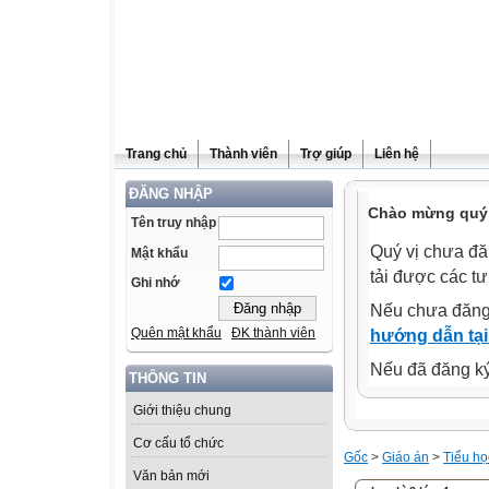
Trang chủ
Thành viên
Trợ giúp
Liên hệ
ĐĂNG NHẬP
Chào mừng quý 
Tên truy nhập
Quý vị chưa đă
Mật khẩu
tải được các tư
Ghi nhớ
Nếu chưa đăng
Quên mật khẩu
ĐK thành viên
hướng dẫn tại
Nếu đã đăng ký 
THÔNG TIN
Giới thiệu chung
Cơ cấu tổ chức
Gốc
>
Giáo án
>
Tiểu họ
Văn bản mới