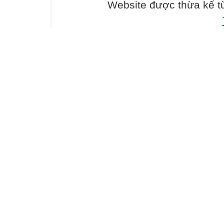
Hoạt động củ
Website được thừa kế 

1. ổn định lớp:
Báo cáo sĩ số:
Tên học sinh vắ
2. Kiểm tra bài c
3. Bài mới:
*Hoạt động 1: G
- GV giảng giải
tập, ôn luyện c
tác sử dụng chu
- Có rất nhiều h
trong các hình t
*Hoạt động 2: K
- Hướng dẫn HS 
tượng 
- Sau khi mở ph
phần mềm.