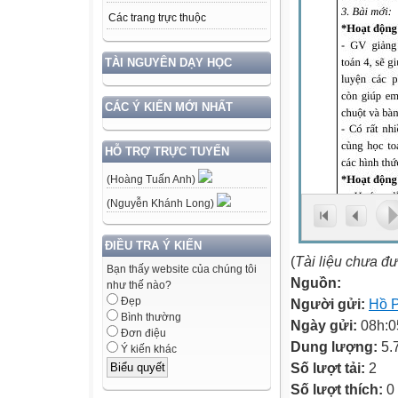
Các trang trực thuộc
TÀI NGUYÊN DẠY HỌC
CÁC Ý KIẾN MỚI NHẤT
HỖ TRỢ TRỰC TUYẾN
(Hoàng Tuấn Anh)
(Nguyễn Khánh Long)
ĐIỀU TRA Ý KIẾN
(
Tài liệu chưa đ
Bạn thấy website của chúng tôi
Nguồn:
như thế nào?
Đẹp
Người gửi:
Hồ 
Bình thường
Ngày gửi:
08h:0
Đơn điệu
Dung lượng:
5.
Ý kiến khác
Số lượt tải:
2
Số lượt thích:
0