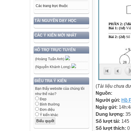
Các trang trực thuộc
TÀI NGUYÊN DẠY HỌC
CÁC Ý KIẾN MỚI NHẤT
HỖ TRỢ TRỰC TUYẾN
(Hoàng Tuấn Anh)
(Nguyễn Khánh Long)
ĐIỀU TRA Ý KIẾN
(
Tài liệu chưa đ
Bạn thấy website của chúng tôi
Nguồn:
như thế nào?
Đẹp
Người gửi:
Hồ 
Bình thường
Ngày gửi:
14h:4
Đơn điệu
Dung lượng:
35
Ý kiến khác
Số lượt tải:
145
Số lượt thích:
0