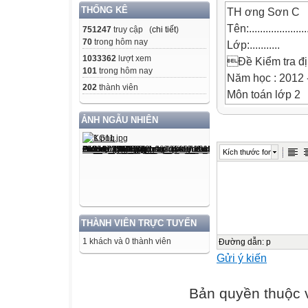
THỐNG KÊ
TH ơng Sơn C
Tên:.......................
751247
truy cập (
chi tiết
)
70
trong hôm nay
Lớp:...........
1033362
lượt xem
Đề Kiểm tra đị
101
trong hôm nay
Năm học : 2012 
202
thành viên
Môn toán lớp 2
( Thời gian làm b
ẢNH NGẪU NHIÊN

Đề lẻ
Kích thước font
Điểm
THÀNH VIÊN TRỰC TUYẾN
1 khách và 0 thành viên
Đường dẫn
:
p
Gửi ý kiến
Bản quyền thuộc
Chữ ký giám 