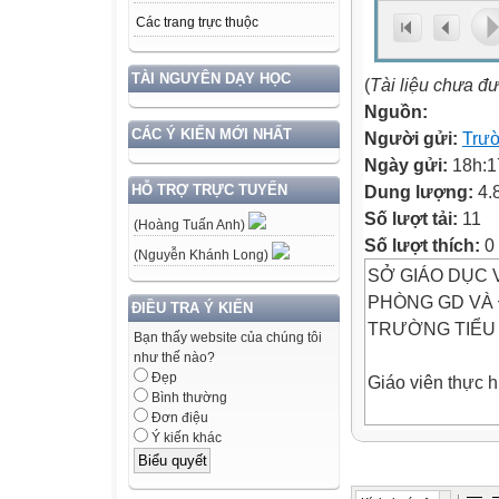
Các trang trực thuộc
TÀI NGUYÊN DẠY HỌC
(
Tài liệu chưa đ
Nguồn:
CÁC Ý KIẾN MỚI NHẤT
Người gửi:
Trườ
Ngày gửi:
18h:1
Dung lượng:
4.
HỖ TRỢ TRỰC TUYẾN
Số lượt tải:
11
(Hoàng Tuấn Anh)
Số lượt thích:
0
(Nguyễn Khánh Long)
SỞ GIÁO DỤC 
PHÒNG GD VÀ
ĐIỀU TRA Ý KIẾN
TRƯỜNG TIỂU 
Bạn thấy website của chúng tôi
như thế nào?
Đẹp
Giáo viên thực 
Bình thường
Đơn điệu
Biển luôn thay đ
Ý kiến khác
thẳm, biển cũng 
Trời rải mây trắ