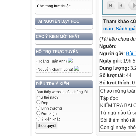
Các trang trực thuộc
Tham khảo cù
TÀI NGUYÊN DẠY HỌC
mẫu
,
Sách gi
CÁC Ý KIẾN MỚI NHẤT
(
Tài liệu chưa đ
Nguồn:
HỖ TRỢ TRỰC TUYẾN
Người gửi:
Bùi 
Ngày gửi:
19h:5
(Hoàng Tuấn Anh)
Dung lượng:
3.
(Nguyễn Khánh Long)
Số lượt tải:
44
Số lượt thích:
0
ĐIỀU TRA Ý KIẾN
Chào mừng toàn 
Bạn thấy website của chúng tôi
Tập đọc
như thế nào?
Đẹp
KIỂM TRA BÀI 
Bình thường
Từ ngữ nào tả s
Đơn điệu
Sói thèm nhỏ rãi
Ý kiến khác
Con gì nhảy nhót
Mình đầy lông lá