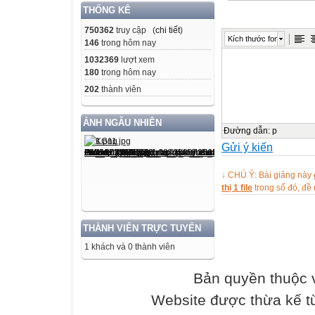
THỐNG KÊ
Là con gì?
Tập đọc
750362
truy cập (
chi tiết
)
Kích thước font
146
trong hôm nay
Nội quy Đảo Khỉ
1032369
lượt xem
Thứ ba ngày 23
180
trong hôm nay
NỘI QUY ĐẢO 
202
thành viên
Đảo Khỉ là khu v
Khách đến tham 
ẢNH NGẪU NHIÊN
dây:
Đường dẫn
:
p
Gửi ý kiến
1. Mua vé tham q
2. Không trêu ch
↓ CHÚ Ý: Bài giảng này
3. Không cho thú
thị 1 file
trong số đó, đ
4. Giữ gìn vệ si
THÀNH VIÊN TRỰC TUYẾN
Ngày 15 tháng 
1 khách và 0 thành viên
BAN QUẢN LÍ Đ
Đọc xong, Khỉ Nâ
Bản quyền thuộc
NGUYỄN TRU
Website được thừa kế 
Nội quy Đảo Khỉ