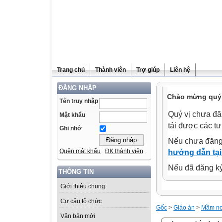
Trang chủ
Thành viên
Trợ giúp
Liên hệ
ĐĂNG NHẬP
Chào mừng quý 
Tên truy nhập
Quý vị chưa đă
Mật khẩu
tải được các tư
Ghi nhớ
Nếu chưa đăng
Quên mật khẩu
ĐK thành viên
hướng dẫn tại
Nếu đã đăng ký 
THÔNG TIN
Giới thiệu chung
Cơ cấu tổ chức
Gốc
>
Giáo án
>
Mầm n
Văn bản mới