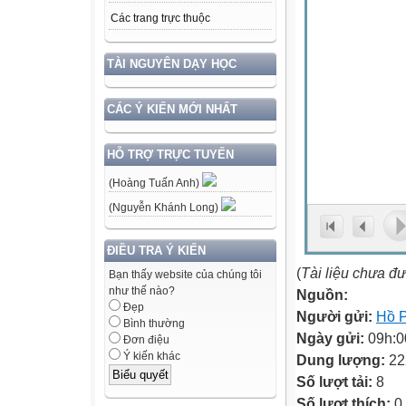
Các trang trực thuộc
TÀI NGUYÊN DẠY HỌC
CÁC Ý KIẾN MỚI NHẤT
HỖ TRỢ TRỰC TUYẾN
(Hoàng Tuấn Anh)
(Nguyễn Khánh Long)
ĐIỀU TRA Ý KIẾN
(
Tài liệu chưa đ
Bạn thấy website của chúng tôi
như thế nào?
Nguồn:
Đẹp
Người gửi:
Hồ 
Bình thường
Ngày gửi:
09h:0
Đơn điệu
Ý kiến khác
Dung lượng:
22
Số lượt tải:
8
Số lượt thích:
0