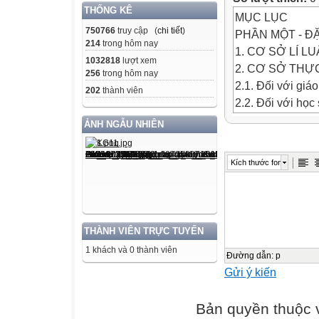
THỐNG KÊ
MỤC LỤC
750766
truy cập (
chi tiết
)
PHẦN MỘT - Đ
214
trong hôm nay
1. CƠ SỞ LÍ LU
1032818
lượt xem
2. CƠ SỞ THỰC
256
trong hôm nay
2.1. Đối với giáo
202
thành viên
2.2. Đối với học 
PHẦN HAI - GI
ẢNH NGẪU NHIÊN
1. ĐẶC ĐIỂM T
2. NHỮNG VẤN
Kích thước font
3. BIỆN PHÁP 
3.1. Vấn đề thứ 
3.2. Sự chuẩn bị
3.3. Sự chuẩn bị
THÀNH VIÊN TRỰC TUYẾN
3.4. Vấn đề thứ 
1 khách và 0 thành viên
3.5. Vấn đề thứ
Đường dẫn
:
p
Gửi ý kiến
3.6. Vấn đề thư
3.7. Vấn đề thứ 
Bản quyền thuộc
3.8. Vấn đề thứ 