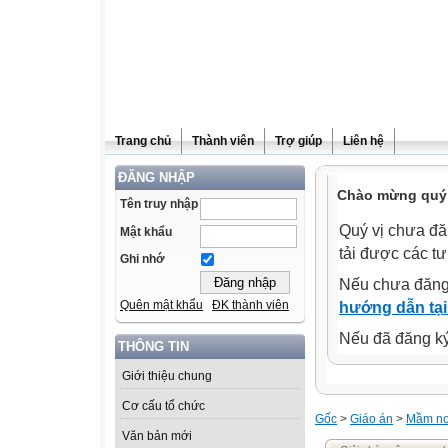
Trang chủ
Thành viên
Trợ giúp
Liên hệ
ĐĂNG NHẬP
Chào mừng quý 
Tên truy nhập
Quý vị chưa đă
Mật khẩu
tải được các tư
Ghi nhớ
Nếu chưa đăng
Quên mật khẩu
ĐK thành viên
hướng dẫn tại
Nếu đã đăng ký 
THÔNG TIN
Giới thiệu chung
Cơ cấu tổ chức
Gốc
>
Giáo án
>
Mầm n
Văn bản mới