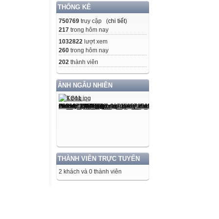
THỐNG KÊ
750769
truy cập (
chi tiết
)
217
trong hôm nay
1032822
lượt xem
260
trong hôm nay
202
thành viên
ẢNH NGẪU NHIÊN
THÀNH VIÊN TRỰC TUYẾN
2 khách và 0 thành viên