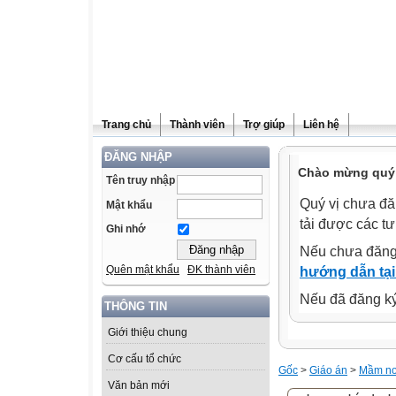
Trang chủ
Thành viên
Trợ giúp
Liên hệ
ĐĂNG NHẬP
Chào mừng quý 
Tên truy nhập
Quý vị chưa đă
Mật khẩu
tải được các tư
Ghi nhớ
Nếu chưa đăng
Quên mật khẩu
ĐK thành viên
hướng dẫn tại
Nếu đã đăng ký 
THÔNG TIN
Giới thiệu chung
Cơ cấu tổ chức
Gốc
>
Giáo án
>
Mầm n
Văn bản mới