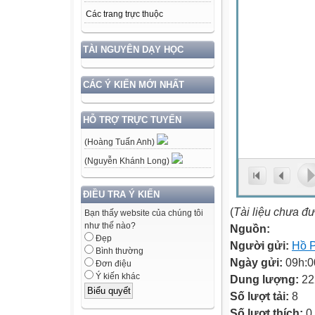
Các trang trực thuộc
TÀI NGUYÊN DẠY HỌC
CÁC Ý KIẾN MỚI NHẤT
HỖ TRỢ TRỰC TUYẾN
(Hoàng Tuấn Anh)
(Nguyễn Khánh Long)
ĐIỀU TRA Ý KIẾN
(
Tài liệu chưa đ
Bạn thấy website của chúng tôi
như thế nào?
Nguồn:
Đẹp
Người gửi:
Hồ 
Bình thường
Ngày gửi:
09h:0
Đơn điệu
Ý kiến khác
Dung lượng:
22
Số lượt tải:
8
Số lượt thích:
0