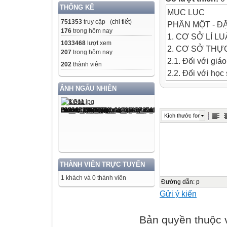
THỐNG KÊ
MỤC LỤC
751353
truy cập (
chi tiết
)
PHẦN MỘT - Đ
176
trong hôm nay
1. CƠ SỞ LÍ LU
1033468
lượt xem
2. CƠ SỞ THỰC
207
trong hôm nay
2.1. Đối với giáo
202
thành viên
2.2. Đối với học 
PHẦN HAI - GI
ẢNH NGẪU NHIÊN
1. ĐẶC ĐIỂM T
2. NHỮNG VẤN
Kích thước font
3. BIỆN PHÁP 
3.1. Vấn đề thứ 
3.2. Sự chuẩn bị
3.3. Sự chuẩn bị
THÀNH VIÊN TRỰC TUYẾN
3.4. Vấn đề thứ 
1 khách và 0 thành viên
3.5. Vấn đề thứ
Đường dẫn
:
p
Gửi ý kiến
3.6. Vấn đề thư
3.7. Vấn đề thứ 
Bản quyền thuộc
3.8. Vấn đề thứ 