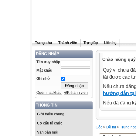
Trang chủ
Thành viên
Trợ giúp
Liên hệ
ĐĂNG NHẬP
Chào mừng quý 
Tên truy nhập
Quý vị chưa đă
Mật khẩu
tải được các tư
Ghi nhớ
Nếu chưa đăng
Quên mật khẩu
ĐK thành viên
hướng dẫn tại
Nếu đã đăng ký 
THÔNG TIN
Giới thiệu chung
Cơ cấu tổ chức
Gốc
>
Đề thi
>
Trung họ
Văn bản mới