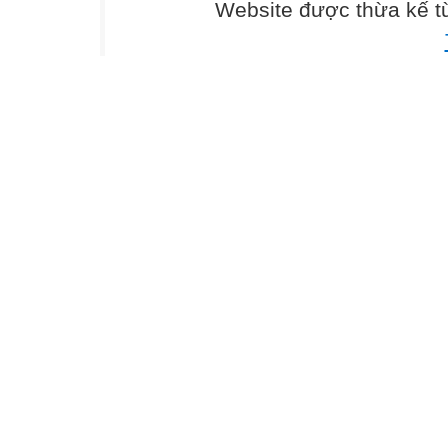
Bài 3 (1,5 điểm)
Website được thừa kế 
a) x2 – 2x.
b) x(3x – y) + 3y
2
2
c) (7x – 4) – (2x 
Bài 4 (1,5 điểm):
a)
b)
c)
Bài 5 (1 điểm): T
Bài 6 (2,5 điểm)
vuông tại
,