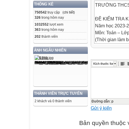
THỐNG KÊ
TRƯỜNG THCS
750542
truy cập (
chi tiết
)
326
trong hôm nay
ĐỀ KIỂM TRA 
1032552
lượt xem
Năm học 2023-
363
trong hôm nay
Môn: Toán – Lớp
202
thành viên
(Thời gian làm b
ĐỀ BÀI
ẢNH NGẪU NHIÊN
Bài 1 (2 điểm): 
Kích thước font
a)
b)
THÀNH VIÊN TRỰC TUYẾN
c)
2 khách và 0 thành viên
d)
Đường dẫn
:
p
Gửi ý kiến
Bài 2 (1 điểm): 
a/ Tìm bậc của đ
Bản quyền thuộc
b/ Tính A + B.