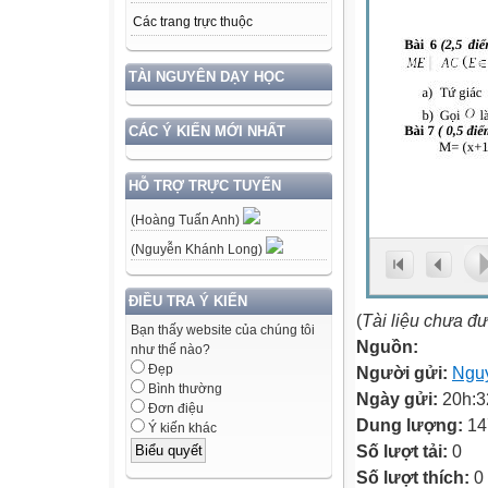
Các trang trực thuộc
TÀI NGUYÊN DẠY HỌC
CÁC Ý KIẾN MỚI NHẤT
HỖ TRỢ TRỰC TUYẾN
(Hoàng Tuấn Anh)
(Nguyễn Khánh Long)
ĐIỀU TRA Ý KIẾN
(
Tài liệu chưa đ
Bạn thấy website của chúng tôi
Nguồn:
như thế nào?
Đẹp
Người gửi:
Ngu
Bình thường
Ngày gửi:
20h:3
Đơn điệu
Dung lượng:
14
Ý kiến khác
Số lượt tải:
0
Số lượt thích:
0