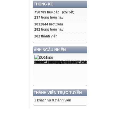
THỐNG KÊ
750789
truy cập (
chi tiết
)
237
trong hôm nay
1032844
lượt xem
282
trong hôm nay
202
thành viên
ẢNH NGẪU NHIÊN
THÀNH VIÊN TRỰC TUYẾN
1 khách và 0 thành viên