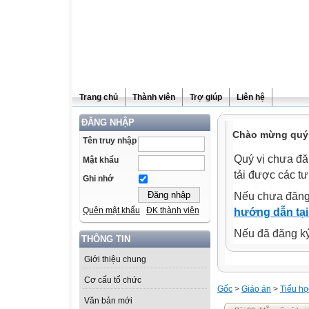
Trang chủ
Thành viên
Trợ giúp
Liên hệ
ĐĂNG NHẬP
Chào mừng quý 
Tên truy nhập
Quý vị chưa đă
Mật khẩu
tải được các tư
Ghi nhớ
Nếu chưa đăng
Quên mật khẩu
ĐK thành viên
hướng dẫn tại
Nếu đã đăng ký 
THÔNG TIN
Giới thiệu chung
Cơ cấu tổ chức
Gốc
>
Giáo án
>
Tiểu họ
Văn bản mới