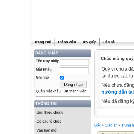
Trang chủ
Thành viên
Trợ giúp
Liên hệ
ĐĂNG NHẬP
Chào mừng quý 
Tên truy nhập
Quý vị chưa đă
Mật khẩu
tải được các tư
Ghi nhớ
Nếu chưa đăng
Quên mật khẩu
ĐK thành viên
hướng dẫn tại
Nếu đã đăng ký 
THÔNG TIN
Giới thiệu chung
Cơ cấu tổ chức
Gốc
>
Giáo án
>
Trung h
Văn bản mới