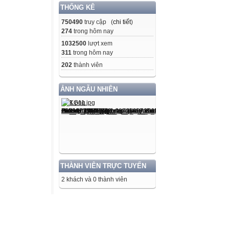
THỐNG KÊ
750490
truy cập (
chi tiết
)
274
trong hôm nay
1032500
lượt xem
311
trong hôm nay
202
thành viên
ẢNH NGẪU NHIÊN
THÀNH VIÊN TRỰC TUYẾN
2 khách và 0 thành viên