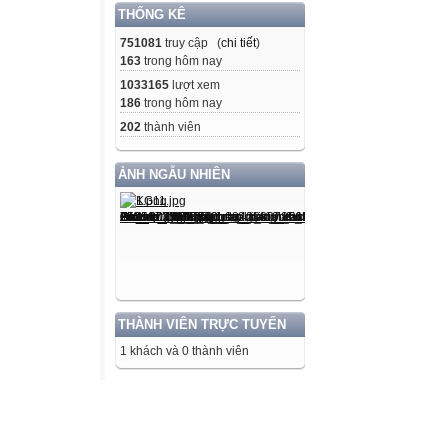
THỐNG KÊ
751081
truy cập (
chi tiết
)
163
trong hôm nay
1033165
lượt xem
186
trong hôm nay
202
thành viên
ẢNH NGẪU NHIÊN
THÀNH VIÊN TRỰC TUYẾN
1 khách và 0 thành viên